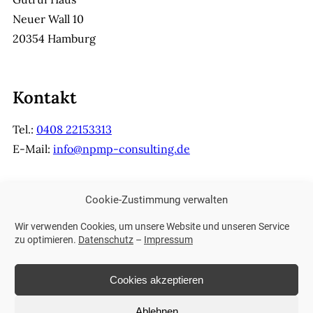
Neuer Wall 10
20354 Hamburg
Kontakt
Tel.:
0408 22153313
E-Mail:
info@npmp-consulting.de
Cookie-Zustimmung verwalten
Weitere Links
Wir verwenden Cookies, um unsere Website und unseren Service
Impressum
zu optimieren.
Datenschutz
–
Impressum
Datenschutz
Cookies akzeptieren
Ablehnen